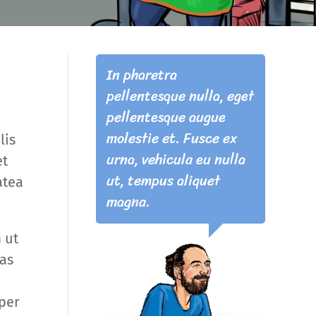
In pharetra
pellentesque nulla, eget
pellentesque augue
molestie et. Fusce ex
lis
urna, vehicula eu nulla
et
ut, tempus aliquet
atea
magna.
 ut
nas
 per