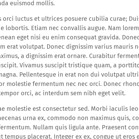
da euismod mollis.
orci luctus et ultrices posuere cubilia curae; Dui
e lobortis. Etiam nec convallis augue. Nam lorem 
 Aenean eget nisi eu enim consequat gravida. Done
uam erat volutpat. Donec dignissim varius mauris 
aximus, a dignissim erat ornare. Curabitur ferme
scipit. Vivamus suscipit tristique quam, a porttit
magna. Pellentesque in erat non dui volutpat ultri
lor molestie fermentum nec nec orci. Donec rhonc
tempor orci, ac interdum sem nibh eget velit.
 molestie est consectetur sed. Morbi iaculis leo
Maecenas urna ex, commodo non maximus quis, c
fermentum. Nullam quis ligula ante. Praesent con
 tempus placerat. Integer ex ex, congue ut eros e