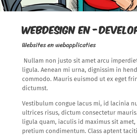
Webdesign en -devel
Websites en webapplicaties
Nullam non justo sit amet arcu imperdiet 
ligula. Aenean mi urna, dignissim in hendr
commodo. Mauris euismod ut ex eget fring
dictumst.
Vestibulum congue lacus mi, id lacinia nul
ultrices risus, dictum consectetur mauri
ligula quam, iaculis id maximus sit amet,
pretium condimentum. Class aptent taciti