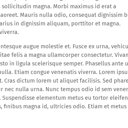
is sollicitudin magna. Morbi maximus id erat a
laoreet. Mauris nulla odio, consequat dignissim b
arius in dignissim aliquam, porttitor et magna.
viverra.
entesque augue molestie et. Fusce ex urna, vehic
itae felis a magna ullamcorper consectetur. Viv
usto in ligula scelerisque semper. Phasellus ante 
nulla. Etiam congue venenatis viverra. Lorem ips
t. Cras dictum lorem ut aliquet facilisis. Sed phar
tur nec nulla urna. Nunc tempus odio id sem vene
. Suspendisse elementum metus eu tortor eleife
s, finibus magna id, ultricies odio. Etiam et metus