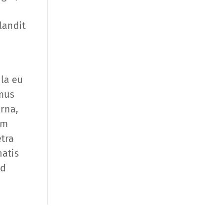
landit
ula eu
amus
urna,
um
etra
natis
nd