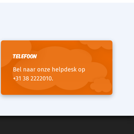
Telefoon
Bel naar onze helpdesk op
+31 38 2222010
.