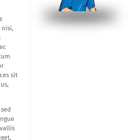
s
nisi,
c
nec
ntum
or
ces sit
us,
 sed
ongue
vallis
get,