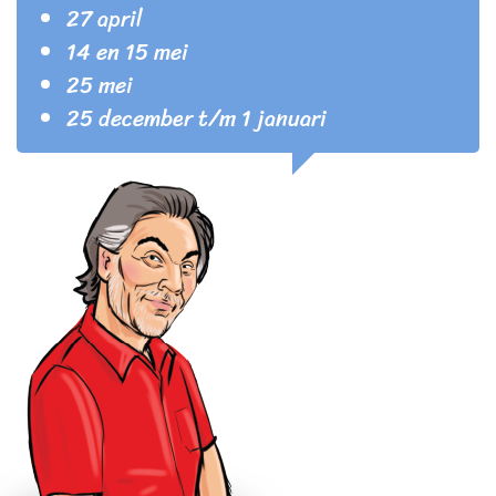
27 april
14 en 15 mei
25 mei
25 december t/m 1 januari